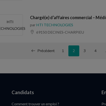
Chargé(e) d’affaires commercial – Médic
HTI
par
HTI TECHNOLOGIES
ECHNOLOGIES
69150 DECINES-CHARPIEU
Précédent
1
2
3
4
Candidats
En
Comment trouver un emploi ?
Pr