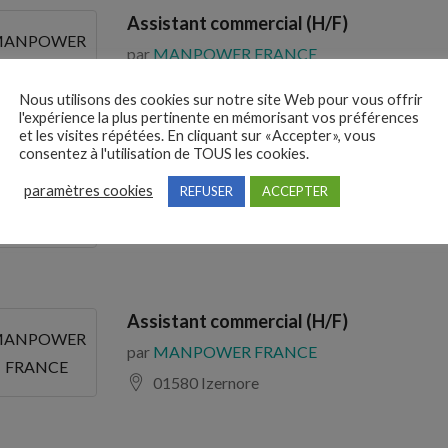
Assistant commercial (H/F)
ANPOWER
par
MANPOWER FRANCE
FRANCE
59510 Hem
Nous utilisons des cookies sur notre site Web pour vous offrir
l'expérience la plus pertinente en mémorisant vos préférences
et les visites répétées. En cliquant sur «Accepter», vous
consentez à l'utilisation de TOUS les cookies.
Technico-commercial (H/F)
paramètres cookies
REFUSER
ACCEPTER
par
MANPOWER
ANPOWER
16000 Angoulême
Assistant commercial (H/F)
ANPOWER
par
MANPOWER FRANCE
FRANCE
01580 Izernore