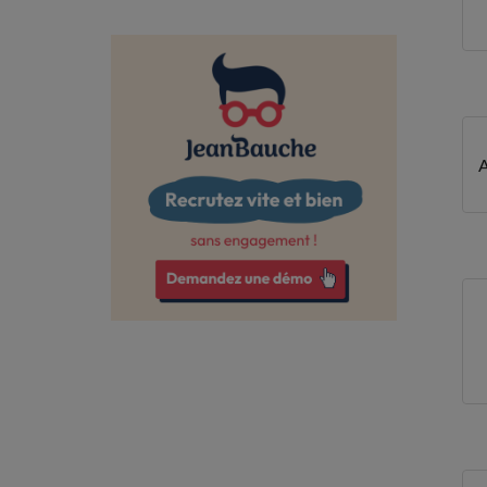
Calvados
Charente
Charente-Maritime
Cher
Corrèze
Côte-d'Or
Côtes-d'Armor
Deux-Sèvres
Dordogne
Doubs
Drôme
Essonne