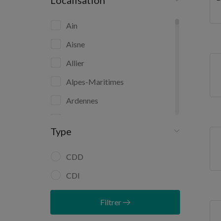
Localisation
Ain
Aisne
Allier
Alpes-Maritimes
Ardennes
Ariège
Type
Aube
Aude
CDD
Aveyron
CDI
Bas-Rhin
Filtrer
Bouches-du-Rhône