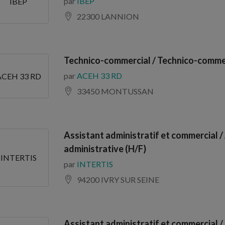
par
IBEP
IBEP
22300 LANNION
Technico-commercial / Technico-commer
par
ACEH 33 RD
ACEH 33 RD
33450 MONTUSSAN
Assistant administratif et commercial /
administrative (H/F)
INTERTIS
par
INTERTIS
94200 IVRY SUR SEINE
Assistant administratif et commercial /