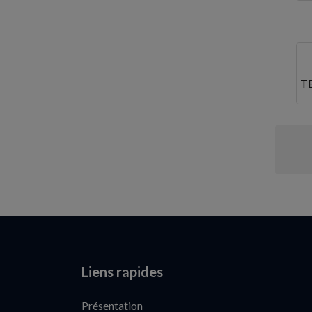
Seine-Saint-Denis
Somme
Tarn
T
Val-d'Oise
Val-de-Marne
Var
Vaucluse
Vendée
Vienne
Vosges
Liens rapides
Yvelines
Présentation