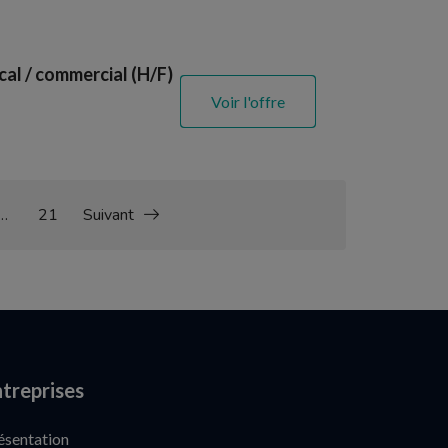
al / commercial (H/F)
Voir l'offre
…
21
Suivant
treprises
ésentation